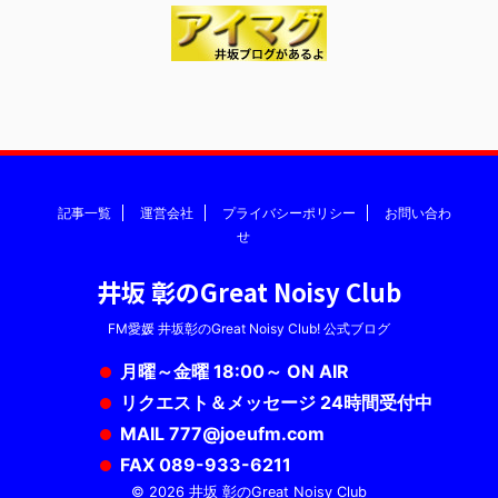
記事一覧
運営会社
プライバシーポリシー
お問い合わ
せ
井坂 彰のGreat Noisy Club
FM愛媛 井坂彰のGreat Noisy Club! 公式ブログ
月曜～金曜 18:00～ ON AIR
リクエスト＆メッセージ 24時間受付中
MAIL 777@joeufm.com
FAX 089-933-6211
© 2026 井坂 彰のGreat Noisy Club