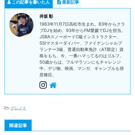
この記事を書いた人
最新記事
井坂 彰
1963年11月7日高松市生まれ。83年からクラ
ブDJを始め、93年からFM愛媛でDJを担当。
JSBAスノーボードC級インストラクター、
SSIマスターダイバー、ファイナンシャルプ
ランナー3級、普通自動車免許（AT限定）資
格をもち、今、一番ハマってるのはゴルフ。
50歳からは、フルマラソンにもチャレンジ
中。デジ物、映画、マンガ、ギャンブルも得
意種目。
-
グレノイ
関連記事