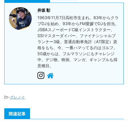
井坂 彰
1963年11月7日高松市生まれ。83年からクラ
ブDJを始め、93年からFM愛媛でDJを担当。
JSBAスノーボードC級インストラクター、
SSIマスターダイバー、ファイナンシャルプ
ランナー3級、普通自動車免許（AT限定）資
格をもち、今、一番ハマってるのはゴルフ。
50歳からは、フルマラソンにもチャレンジ
中。デジ物、映画、マンガ、ギャンブルも得
意種目。
-
グレノイ
関連記事