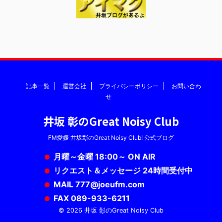
記事一覧
運営会社
プライバシーポリシー
お問い合わ
せ
井坂 彰のGreat Noisy Club
FM愛媛 井坂彰のGreat Noisy Club! 公式ブログ
月曜～金曜 18:00～ ON AIR
リクエスト＆メッセージ 24時間受付中
MAIL 777@joeufm.com
FAX 089-933-6211
© 2026 井坂 彰のGreat Noisy Club