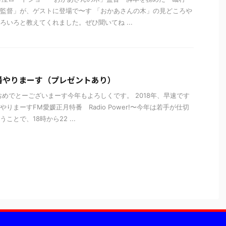
監督」が、ゲストに登場で〜す 「おかあさんの木」の見どころや
ろいろと教えてくれました。ぜひ聞いてね ...
番やりまーす（プレゼントあり）
おめでとーございまーす今年もよろしくです。 2018年、早速です
りまーすFM愛媛正月特番 Radio Power!〜今年は若手が仕切
ことで、18時から22 ...