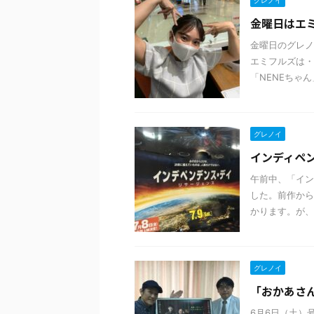
グレノイ
金曜日はエミフ
金曜日のグレノ
エミフルズは・
「NENEちゃん
グレノイ
インディペンデ
午前中、「イン
した。前作から
かります。が、
グレノイ
「おかあさ
6月6日（土）