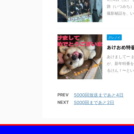
路（いつみち）
撮影秘話を、い
グレノイ
あけおめ特
あけましてー 
が、新年特番をや
るけん！〜という
PREV
5000回放送まであと4日
NEXT
5000回まであと2日