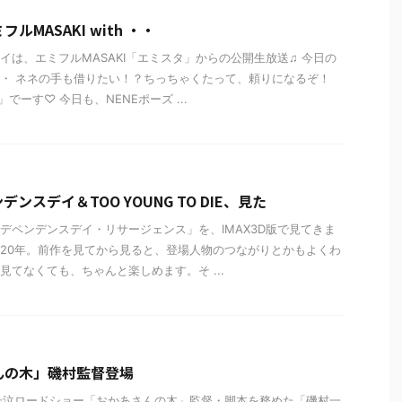
ルMASAKI with ・・
イは、エミフルMASAKI「エミスタ」からの公開生放送♫ 今日の
・ ネネの手も借りたい！？ちっちゃくたって、頼りになるぞ！
」でーす♡ 今日も、NENEポーズ ...
ンスデイ＆TOO YOUNG TO DIE、見た
デペンデンスデイ・リサージェンス」を、IMAX3D版で見てきま
20年。前作を見てから見ると、登場人物のつながりとかもよくわ
見てなくても、ちゃんと楽しめます。そ ...
んの木」磯村監督登場
号泣ロードショー「おかあさんの木」監督・脚本を務めた「磯村一