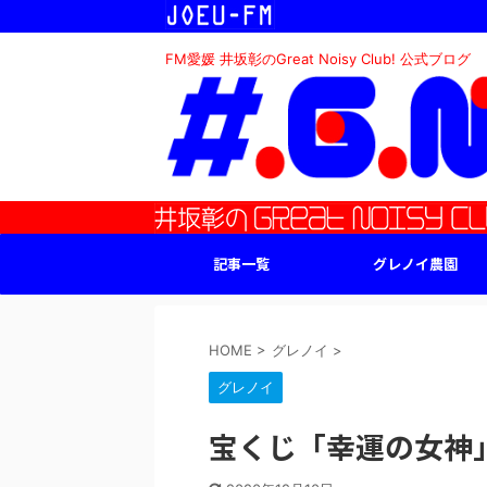
FM愛媛 井坂彰のGreat Noisy Club! 公式ブログ
記事一覧
グレノイ農園
HOME
>
グレノイ
>
グレノイ
宝くじ「幸運の女神