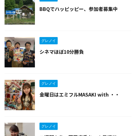
BBQでハッピッピー、参加者募集中
グレノイ
シネマほぼ10分勝負
グレノイ
金曜日はエミフルMASAKI with ・・
グレノイ