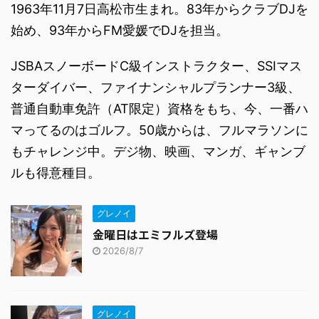
1963年11月7日高松市生まれ。83年からクラブDJを
始め、93年からFM愛媛でDJを担当。
JSBAスノーボードC級インストラクター、SSIマス
ターダイバー、ファイナンシャルプランナー3級、
普通自動車免許（AT限定）資格をもち、今、一番ハ
マってるのはゴルフ。50歳からは、フルマラソンに
もチャレンジ中。デジ物、映画、マンガ、ギャンブ
ルも得意種目。
グレノイ
金曜日はエミフルズ登場
2026/8/7
グレノイ