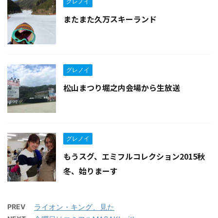
グレノイ
またまた久万スキーランド
グレノイ
松山まつり堀之内会場から生放送
グレノイ
もうスグ、エミフルコレクション2015秋
冬、始りまーす
PREV
ライオン・キング、見た