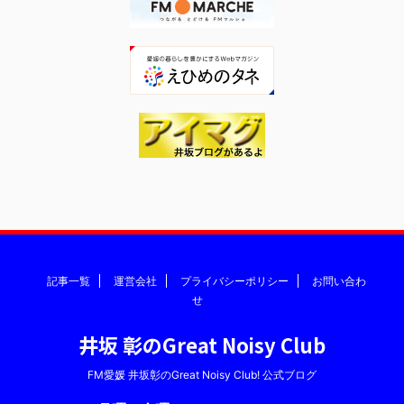
記事一覧
運営会社
プライバシーポリシー
お問い合わ
せ
井坂 彰のGreat Noisy Club
FM愛媛 井坂彰のGreat Noisy Club! 公式ブログ