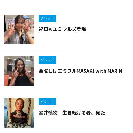
グレノイ
祝日もエミフルズ登場
グレノイ
金曜日はエミフルMASAKI with MARIN
グレノイ
室井慎次 生き続ける者、見た