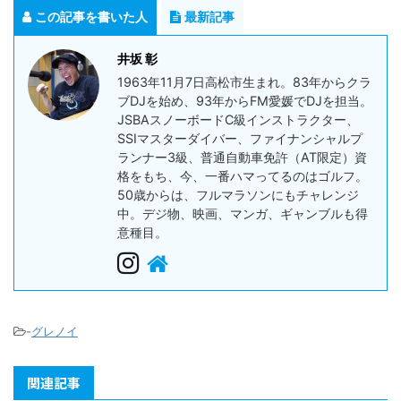
この記事を書いた人
最新記事
井坂 彰
1963年11月7日高松市生まれ。83年からクラ
ブDJを始め、93年からFM愛媛でDJを担当。
JSBAスノーボードC級インストラクター、
SSIマスターダイバー、ファイナンシャルプ
ランナー3級、普通自動車免許（AT限定）資
格をもち、今、一番ハマってるのはゴルフ。
50歳からは、フルマラソンにもチャレンジ
中。デジ物、映画、マンガ、ギャンブルも得
意種目。
-
グレノイ
関連記事