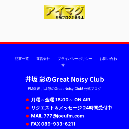
記事一覧
運営会社
プライバシーポリシー
お問い合わ
せ
井坂 彰のGreat Noisy Club
FM愛媛 井坂彰のGreat Noisy Club! 公式ブログ
月曜～金曜 18:00～ ON AIR
リクエスト＆メッセージ 24時間受付中
MAIL 777@joeufm.com
FAX 089-933-6211