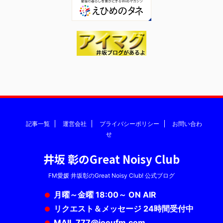
記事一覧
運営会社
プライバシーポリシー
お問い合わ
せ
井坂 彰のGreat Noisy Club
FM愛媛 井坂彰のGreat Noisy Club! 公式ブログ
月曜～金曜 18:00～ ON AIR
リクエスト＆メッセージ 24時間受付中
MAIL 777@joeufm.com