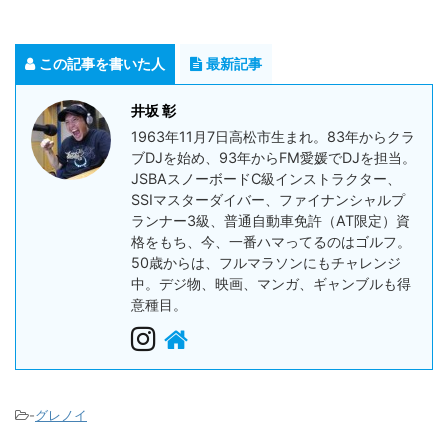
この記事を書いた人
最新記事
井坂 彰
1963年11月7日高松市生まれ。83年からクラ
ブDJを始め、93年からFM愛媛でDJを担当。
JSBAスノーボードC級インストラクター、
SSIマスターダイバー、ファイナンシャルプ
ランナー3級、普通自動車免許（AT限定）資
格をもち、今、一番ハマってるのはゴルフ。
50歳からは、フルマラソンにもチャレンジ
中。デジ物、映画、マンガ、ギャンブルも得
意種目。
-
グレノイ