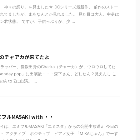
 神々の怒り」を見ました☆ DCシリーズ最新作。 前作のストー
れてましたが、まあなんとか見れました。 見た目は大人、中身は
ン君状態。 ですが、子供っぷりが、少 ...
ーのチャアカが来てたよ
女性ラッパー、愛媛出身のCha-ka（チャーカ）が、ウロウロしてた
onday pop」に出演後・・・森下さん、どしたん？見えんし こ
 to Zに出演。 ...
ルMASAKI with ・・
イは、エミフルMASAKI「エミスタ」からの公開生放送♬ 今日の
・ アクティブ ポジティブ ピアノ女子 「MIKAちゃん」でーす