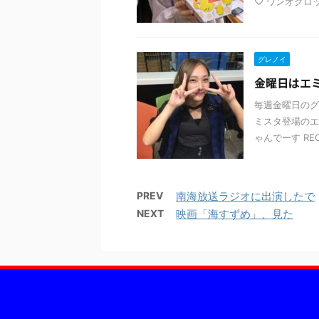
♡ ワンオクロッ
グレノイ
金曜日はエミフ
毎週金曜日のグ
ミスタ登場のエ
ゃんでーす RE
PREV
南海放送ラジオに出演したで
NEXT
映画「海すずめ」、見た