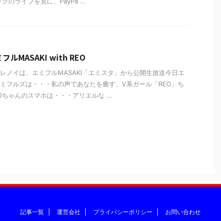
クのライブを見に、PayPa ...
ルMASAKI with REO
レノイは、エミフルMASAKI「エミスタ」から公開生放送今日エ
ミフルズは・・・私の声であなたを癒す、V系ガール「REO」ち
Oちゃんのスマホは・・・アリエルな ...
記事一覧
運営会社
プライバシーポリシー
お問い合わせ