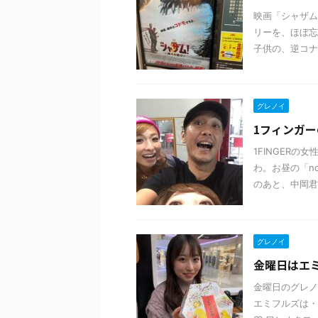
映画「シャザム
リーを、ほぼ忘
子供の、逆コナ
グレノイ
1フィンガ
1FINGERの
わ。お昼の「no
のあと、中岡君のA
グレノイ
金曜日はエミフ
金曜日のグレノ
エミフルズは・