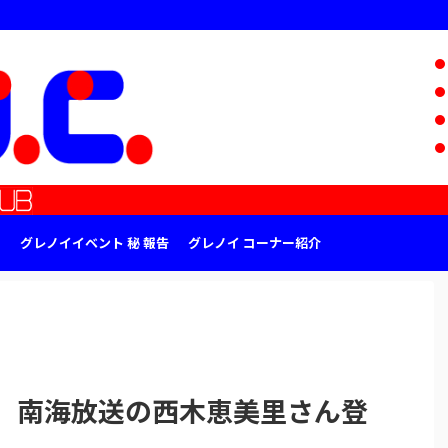
グレノイイベント 秘 報告
グレノイ コーナー紹介
ん、南海放送の西木恵美里さん登