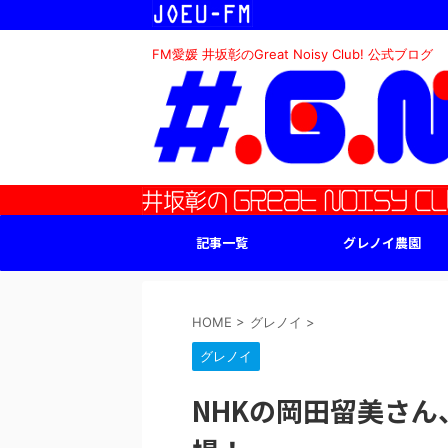
FM愛媛 井坂彰のGreat Noisy Club! 公式ブログ
記事一覧
グレノイ農園
HOME
>
グレノイ
>
グレノイ
NHKの岡田留美さ