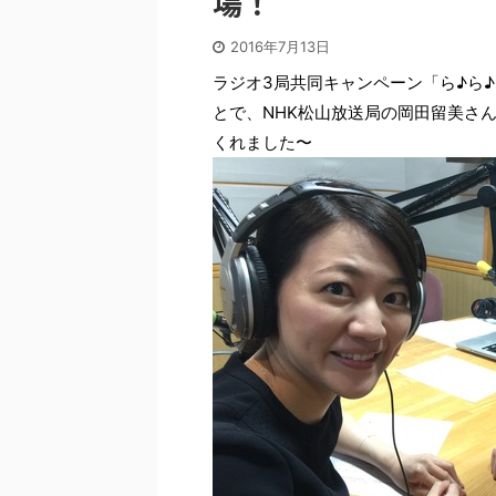
場！
2016年7月13日
ラジオ3局共同キャンペーン「ら♪ら
とで、NHK松山放送局の岡田留美さ
くれました〜