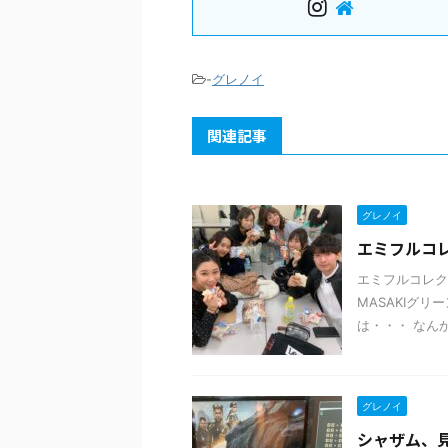
-
グレノイ
関連記事
グレノイ
エミフルコレ
エミフルコレク
MASAKIグ
は・・・ なんか
グレノイ
シャザム、