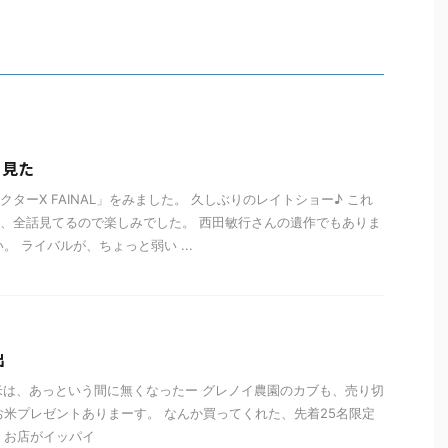
、見た
ターX FAINAL」をみました。 久しぶりのレイトショー♪ これ
、全話見てるので楽しみでした。 西田敏行さんの遺作でもありま
。 ライバルが、ちょっと弱い ...
出
米は、あっという間に無くなったー グレノイ農園のカブも、売り切
お米プレゼントありまーす。 なんか買ってくれた、先着25名限定
、お店がイッパイ