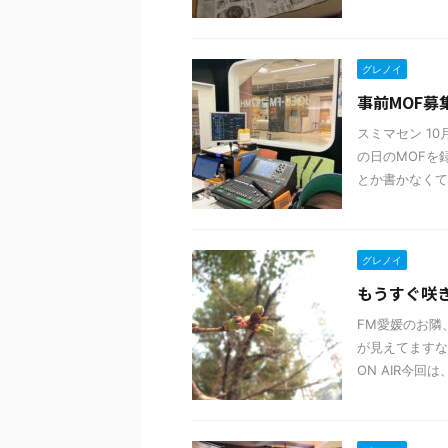
グレノイ
事前MOF募
スミマセン 1
の日のMOFを
とか書かなくて
グレノイ
もうすぐ咲
FM愛媛のお隣
が見えてますな
ON AIR今回