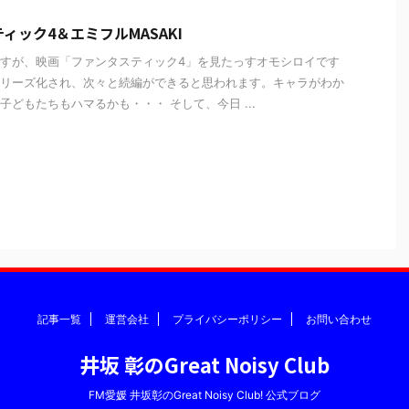
ィック4＆エミフルMASAKI
すが、映画「ファンタスティック4」を見たっすオモシロイです
リーズ化され、次々と続編ができると思われます。キャラがわか
子どもたちもハマるかも・・・ そして、今日 ...
記事一覧
運営会社
プライバシーポリシー
お問い合わせ
井坂 彰のGreat Noisy Club
FM愛媛 井坂彰のGreat Noisy Club! 公式ブログ