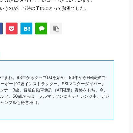
ンガが1話入ってて、レコードがついています。
というのが、当時の子供にとって贅沢でした。
松市生まれ。83年からクラブDJを始め、93年からFM愛媛で
スノーボードC級インストラクター、SSIマスターダイバー、
ンナー3級、普通自動車免許（AT限定）資格をもち、今、
ルフ。50歳からは、フルマラソンにもチャレンジ中。デジ
ャンブルも得意種目。