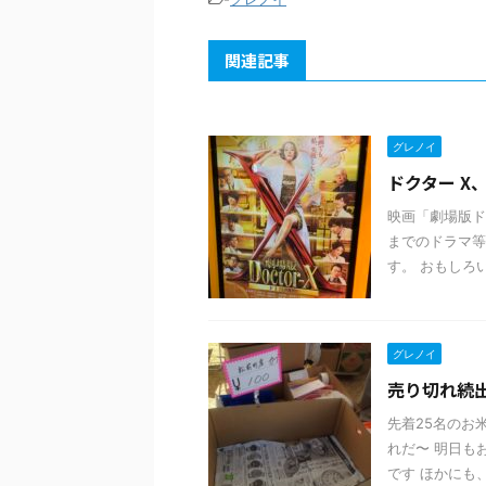
関連記事
グレノイ
ドクター X
映画「劇場版ドク
までのドラマ等
す。 おもしろい
グレノイ
売り切れ続
先着25名のお
れだ〜 明日も
です ほかにも