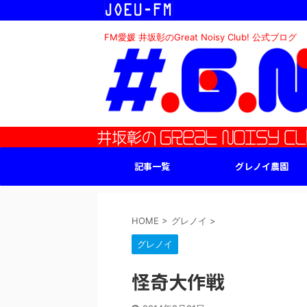
FM愛媛 井坂彰のGreat Noisy Club! 公式ブログ
記事一覧
グレノイ農園
HOME
>
グレノイ
>
グレノイ
怪奇大作戦