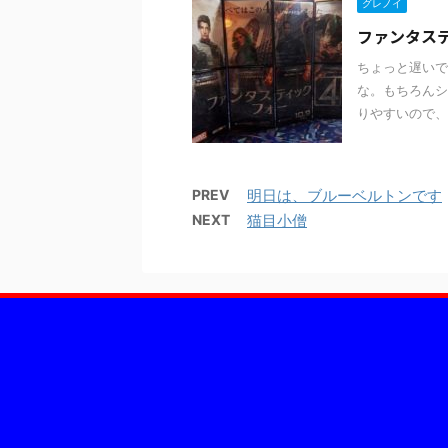
グレノイ
ファンタステ
ちょっと遅いで
な。もちろんシ
りやすいので、
PREV
明日は、ブルーベルトンです
NEXT
猫目小僧