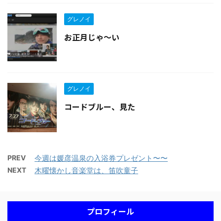
グレノイ
お正月じゃ〜い
グレノイ
コードブルー、見た
PREV
今週は媛彦温泉の入浴券プレゼント〜〜
NEXT
木曜懐かし音楽堂は、笛吹童子
プロフィール