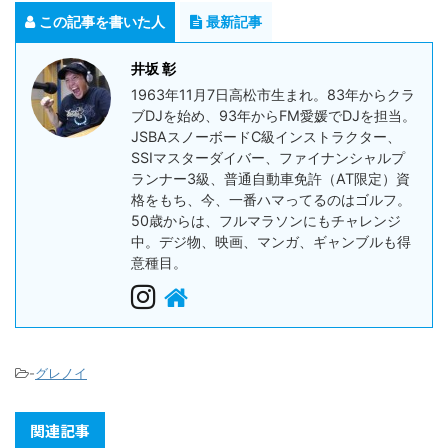
この記事を書いた人
最新記事
井坂 彰
1963年11月7日高松市生まれ。83年からクラ
ブDJを始め、93年からFM愛媛でDJを担当。
JSBAスノーボードC級インストラクター、
SSIマスターダイバー、ファイナンシャルプ
ランナー3級、普通自動車免許（AT限定）資
格をもち、今、一番ハマってるのはゴルフ。
50歳からは、フルマラソンにもチャレンジ
中。デジ物、映画、マンガ、ギャンブルも得
意種目。
-
グレノイ
関連記事