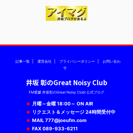
記事一覧
運営会社
プライバシーポリシー
お問い合わ
せ
井坂 彰のGreat Noisy Club
FM愛媛 井坂彰のGreat Noisy Club! 公式ブログ
月曜～金曜 18:00～ ON AIR
リクエスト＆メッセージ 24時間受付中
MAIL 777@joeufm.com
FAX 089-933-6211