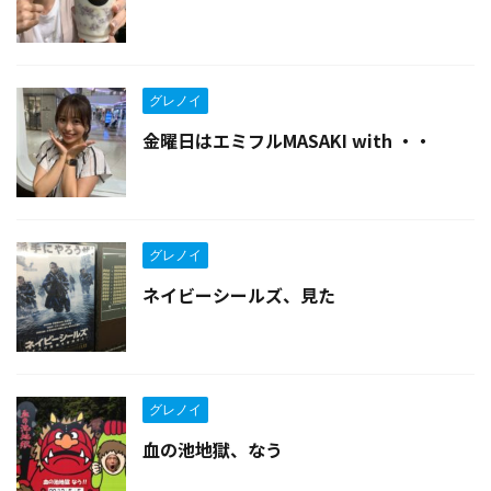
グレノイ
金曜日はエミフルMASAKI with ・・
グレノイ
ネイビーシールズ、見た
グレノイ
血の池地獄、なう