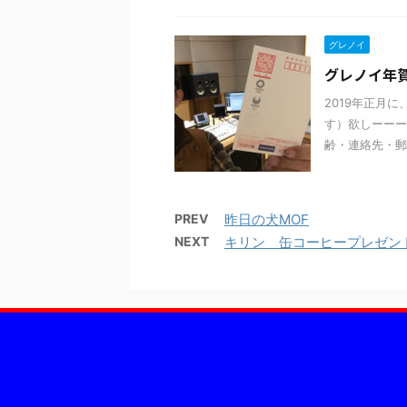
グレノイ
グレノイ年
2019年正月
す）欲しーーー
齢・連絡先・郵
PREV
昨日の犬MOF
NEXT
キリン 缶コーヒープレゼン