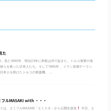
見た
90」見た1890年、明治23年に和歌山沖で起きた、トルコ海軍の海
彼らを救った日本人たち。そして1985年 、イラン首都テヘラン
日本人を助けたトルコの救援機。 ...
ルMASAKI with ・・・
イは、エミフルMASAKI「エミスタ」から公開生放送
今日、エ