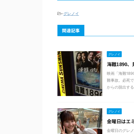
-
グレノイ
関連記事
グレノイ
海難1890、
映画「海難18
難事故。必死で
からの脱出する
グレノイ
金曜日はエミフ
金曜日のグレノ