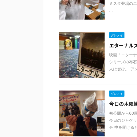
ミスタ登場のエ
...
グレノイ
エターナル
映画「エターナ
シリーズの布石
人はぜひ。 ア
グレノイ
今日の木曜
初公開から60
今日のジャケ
チ 中を開ける