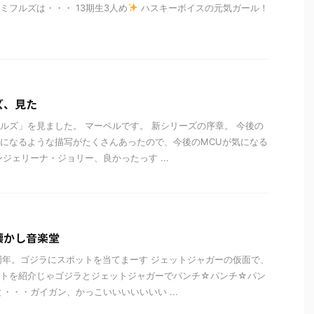
ミフルズは・・・ 13期生3人め
ハスキーボイスの元気ガール！
ズ、見た
ルズ」を見ました。 マーベルです。 新シリーズの序章。 今後の
になるような描写がたくさんあったので、今後のMCUが気になる
ンジェリーナ・ジョリー、良かったっす ...
懐かし音楽堂
周年。ゴジラにスポットを当てまーす ジェットジャガーの仮面で、
ットを紹介じゃゴジラとジェットジャガーでパンチ☆パンチ☆パン
と・・・ガイガン、かっこいいいいいいい ...