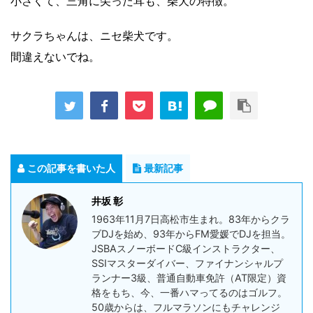
小さくて、三角に尖った耳も、柴犬の特徴。
サクラちゃんは、ニセ柴犬です。
間違えないでね。
この記事を書いた人
最新記事
井坂 彰
1963年11月7日高松市生まれ。83年からクラ
ブDJを始め、93年からFM愛媛でDJを担当。
JSBAスノーボードC級インストラクター、
SSIマスターダイバー、ファイナンシャルプ
ランナー3級、普通自動車免許（AT限定）資
格をもち、今、一番ハマってるのはゴルフ。
50歳からは、フルマラソンにもチャレンジ