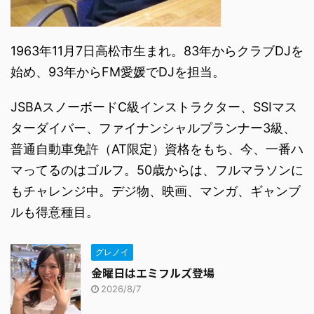
1963年11月7日高松市生まれ。83年からクラブDJを
始め、93年からFM愛媛でDJを担当。
JSBAスノーボードC級インストラクター、SSIマス
ターダイバー、ファイナンシャルプランナー3級、
普通自動車免許（AT限定）資格をもち、今、一番ハ
マってるのはゴルフ。50歳からは、フルマラソンに
もチャレンジ中。デジ物、映画、マンガ、ギャンブ
ルも得意種目。
グレノイ
金曜日はエミフルズ登場
2026/8/7