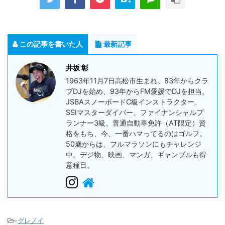
この記事を書いた人
最新記事
井坂 彰
1963年11月7日高松市生まれ。83年からクラ
ブDJを始め、93年からFM愛媛でDJを担当。
JSBAスノーボードC級インストラクター、
SSIマスターダイバー、ファイナンシャルプ
ランナー3級、普通自動車免許（AT限定）資
格をもち、今、一番ハマってるのはゴルフ。
50歳からは、フルマラソンにもチャレンジ
中。デジ物、映画、マンガ、ギャンブルも得
意種目。
-
グレノイ