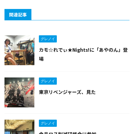
関連記事
グレノイ
カモ☆れでぃ★Nights!に「あやのん」登
場
グレノイ
東京リベンジャーズ、見た
グレノイ
食品ロス削減研修会に参加