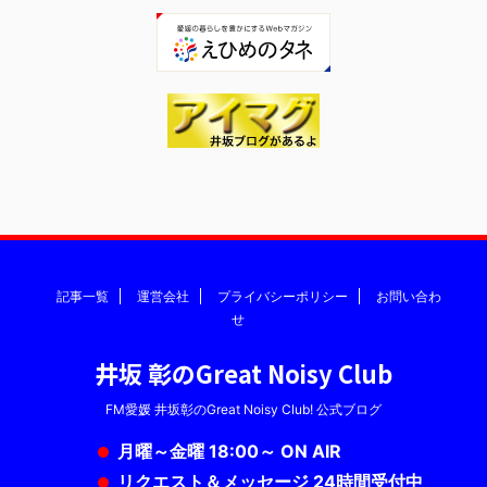
記事一覧
運営会社
プライバシーポリシー
お問い合わ
せ
井坂 彰のGreat Noisy Club
FM愛媛 井坂彰のGreat Noisy Club! 公式ブログ
月曜～金曜 18:00～ ON AIR
リクエスト＆メッセージ 24時間受付中