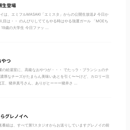
期生登場
イは、エミフルMASAKI「エミスタ」からの公開生放送♪ 今日か
生1人目は・・ のんびりしててもやる時はやる強運ガール 「MOEち
19歳の大学生 今日ファッ ...
おやつ
媛の給湯室に、高級なおやつが・・・ でたっラ・ブランシュのチ
濃厚なチーズがたまらん美味いあとを引く〜〜けど、カロリー注
魔王、猪井真弓さん、ありがとーーー猪井さ ...
!からグレノイへ
送番組は、すべて第1スタジオからお送りしていますグレノイの前