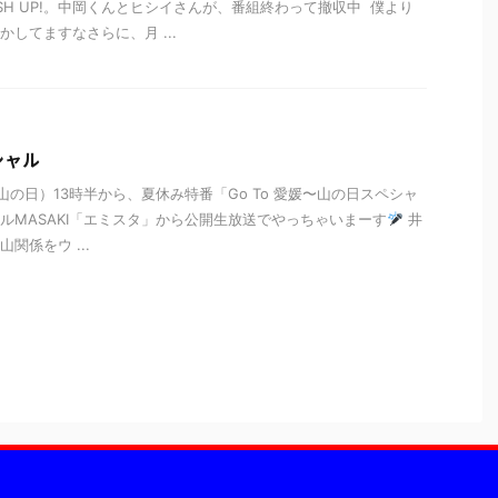
SH UP!。中岡くんとヒシイさんが、番組終わって撤収中 僕より
してますなさらに、月 ...
シャル
・山の日）13時半から、夏休み特番「Go To 愛媛〜山の日スペシャ
ルMASAKI「エミスタ」から公開生放送でやっちゃいまーす
井
関係をウ ...