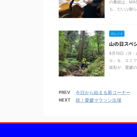
の番組は、MA
も、だいぶ散らか
グレノイ
山の日スペ
8月10日（月
ル」を、エミフ
坂彰が、愛媛の山
PREV
今日から始まる新コーナー
NEXT
祝！愛媛マラソン出場