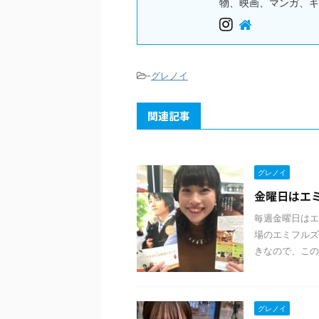
物、映画、マンガ、ギ
-
グレノイ
関連記事
グレノイ
金曜日はエミフ
毎週金曜日はエ
場のエミフルズ
きなので、この映
グレノイ