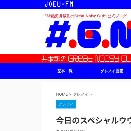
FM愛媛 井坂彰のGreat Noisy Club! 公式ブログ
記事一覧
グレノイ農園
HOME
>
グレノイ
>
グレノイ
今日のスペシャルウ