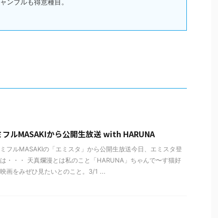
ャンブルも得意種目。
ルMASAKIから公開生放送 with HARUNA
ミフルMASAKIの「エミスタ」から公開生放送今日、エミスタ登
は・・・ 天真爛漫とは私のこと「HARUNA」ちゃんで〜す猫好
画をみぜひ見たいとのこと。3/1 ...