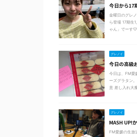
今日から17
金曜日のグレノ
ら登場 17期
ゃん」でーす♡ 
グレノイ
今日の高級
今日は、FM愛
ーズグラタン。
意 差し入れ大
グレノイ
MASH UP
FM愛媛の生放