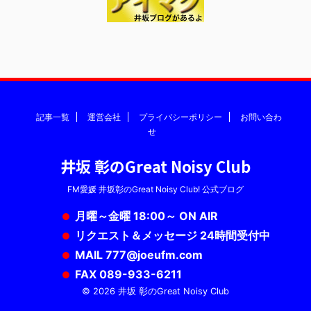
記事一覧
運営会社
プライバシーポリシー
お問い合わ
せ
井坂 彰のGreat Noisy Club
FM愛媛 井坂彰のGreat Noisy Club! 公式ブログ
月曜～金曜 18:00～ ON AIR
リクエスト＆メッセージ 24時間受付中
MAIL 777@joeufm.com
FAX 089-933-6211
© 2026 井坂 彰のGreat Noisy Club