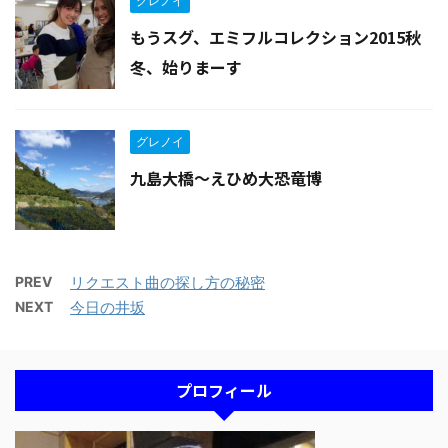
グレノイ
もうスグ、エミフルコレクション2015秋
冬、始りまーす
グレノイ
九島大橋〜えひめ大恐竜博
PREV
リクエスト曲の探し方の秘密
NEXT
今日の井坂
プロフィール