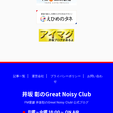
記事一覧
運営会社
プライバシーポリシー
お問い合わ
せ
井坂 彰のGreat Noisy Club
FM愛媛 井坂彰のGreat Noisy Club! 公式ブログ
月曜～金曜 18:00～ ON AIR