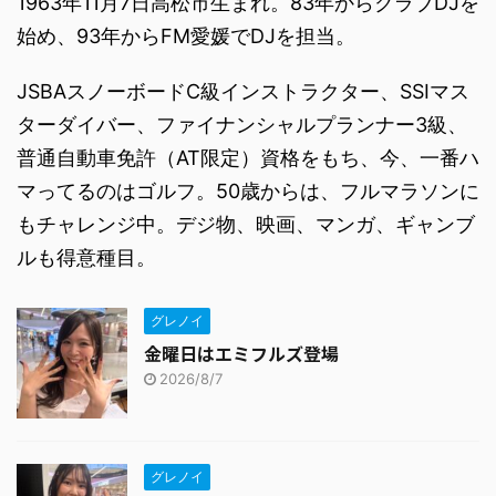
1963年11月7日高松市生まれ。83年からクラブDJを
始め、93年からFM愛媛でDJを担当。
JSBAスノーボードC級インストラクター、SSIマス
ターダイバー、ファイナンシャルプランナー3級、
普通自動車免許（AT限定）資格をもち、今、一番ハ
マってるのはゴルフ。50歳からは、フルマラソンに
もチャレンジ中。デジ物、映画、マンガ、ギャンブ
ルも得意種目。
グレノイ
金曜日はエミフルズ登場
2026/8/7
グレノイ