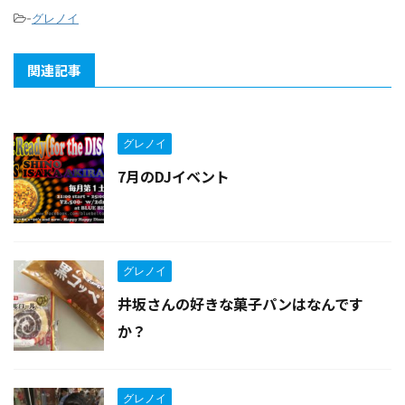
-
グレノイ
関連記事
グレノイ
7月のDJイベント
グレノイ
井坂さんの好きな菓子パンはなんです
か？
グレノイ