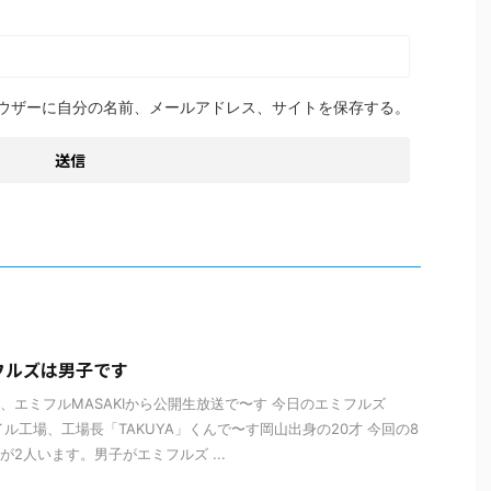
ウザーに自分の名前、メールアドレス、サイトを保存する。
フルズは男子です
、エミフルMASAKIから公開生放送で〜す 今日のエミフルズ
イル工場、工場長「TAKUYA」くんで〜す岡山出身の20才 今回の8
が2人います。男子がエミフルズ ...