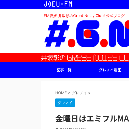
FM愛媛 井坂彰のGreat Noisy Club! 公式ブログ
記事一覧
グレノイ農園
HOME
>
グレノイ
>
グレノイ
金曜日はエミフルMASA