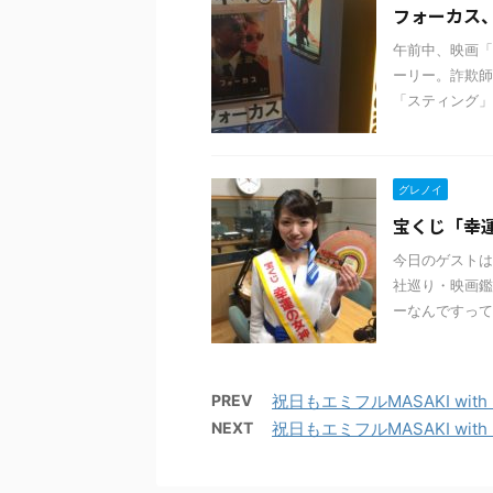
フォーカス
午前中、映画「
ーリー。詐欺師
「スティング」
グレノイ
宝くじ「幸
今日のゲストは
社巡り・映画鑑
ーなんですって
PREV
祝日もエミフルMASAKI with
NEXT
祝日もエミフルMASAKI with