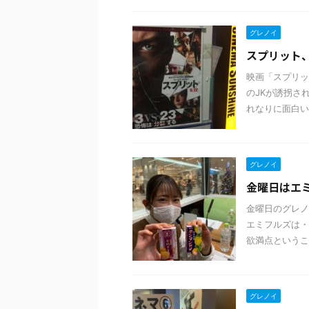
グレノイ
スプリット
映画「スプリッ
のJKが誘拐さ
れなりに面白い
グレノイ
金曜日はエミフ
金曜日のグレノ
エミフルズは・
欲満点ということ
グレノイ