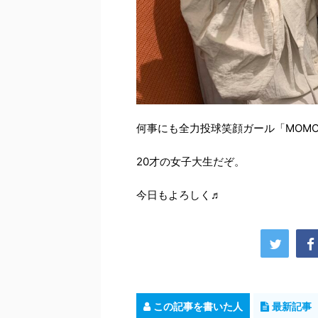
何事にも全力投球笑顔ガール「MOMO
20才の女子大生だぞ。
今日もよろしく♬
この記事を書いた人
最新記事