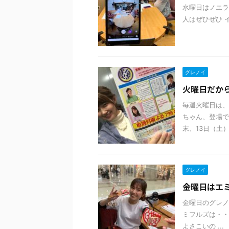
水曜日はノエラ
人はぜひぜひ イ
グレノイ
火曜日だか
毎週火曜日は、
ちゃん、登場で
末、13日（土）
グレノイ
金曜日はエミフ
金曜日のグレノ
ミフルズは・・
よさこいの ...