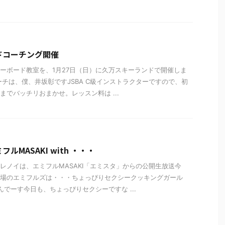
ドコーチング開催
ーボード教室を、1月27日（日）に久万スキーランドで開催しま
ーチは、僕、井坂彰ですJSBA C級インストラクターですので、初
までバッチリおまかせ。レッスン料は ...
ルMASAKI with ・・・
レノイは、エミフルMASAKI「エミスタ」からの公開生放送今
場のエミフルズは・・・ちょっぴりセクシークッキングガール
んでーす今日も、ちょっぴりセクシーですな ...