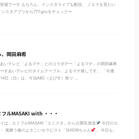
登場でーす もちろん、インスタライブも配信。 ノエラを見たい
ンスタアプリから777.gncをチェック〜
ら、岡田麻希
あいテレビ「よるマチ」とのコラボデー「よるマチ」の岡田麻希
〜すあいテレビのタイムテーブル、よるマチ推しです。 「今週
14日（日）は、今治ABC（えびす）祭り ...
ルMASAKI with ・・・
イは、エミフルMASAKI「エミスタ」から公開生放送
今日のエ
・ 風舞う椿のよさこいセラピスト「SHIORIちゃん
」 今日も、