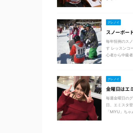
グレノイ
スノーボー
毎年恒例のスノ
す レッスンコ
心者から中級者
グレノイ
金曜日はエミフ
毎週金曜日のグ
日、エミスタ登
「MIYU」ちゃ