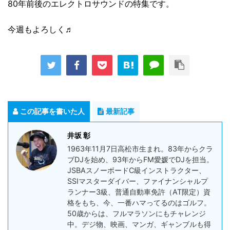
80年前後のエレクトロサウンドの特集です。
今週もよろしく♬
この記事を書いた人
最新記事
井坂 彰
1963年11月7日高松市生まれ。83年からクラ
ブDJを始め、93年からFM愛媛でDJを担当。
JSBAスノーボードC級インストラクター、
SSIマスターダイバー、ファイナンシャルプ
ランナー3級、普通自動車免許（AT限定）資
格をもち、今、一番ハマってるのはゴルフ。
50歳からは、フルマラソンにもチャレンジ
中。デジ物、映画、マンガ、ギャンブルも得