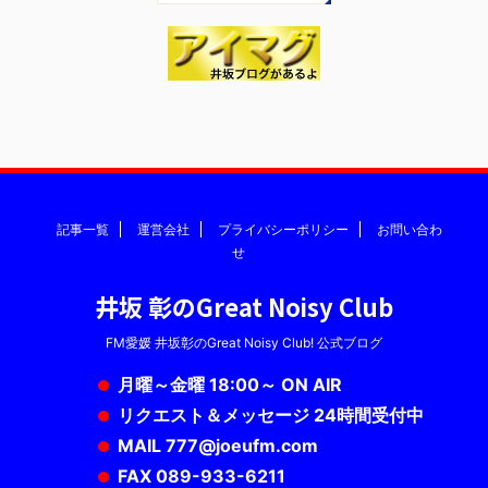
記事一覧
運営会社
プライバシーポリシー
お問い合わ
せ
井坂 彰のGreat Noisy Club
FM愛媛 井坂彰のGreat Noisy Club! 公式ブログ
月曜～金曜 18:00～ ON AIR
リクエスト＆メッセージ 24時間受付中
MAIL 777@joeufm.com
FAX 089-933-6211