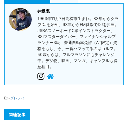
井坂 彰
1963年11月7日高松市生まれ。83年からクラ
ブDJを始め、93年からFM愛媛でDJを担当。
JSBAスノーボードC級インストラクター、
SSIマスターダイバー、ファイナンシャルプ
ランナー3級、普通自動車免許（AT限定）資
格をもち、今、一番ハマってるのはゴルフ。
50歳からは、フルマラソンにもチャレンジ
中。デジ物、映画、マンガ、ギャンブルも得
意種目。
-
グレノイ
関連記事