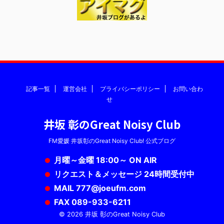
記事一覧
運営会社
プライバシーポリシー
お問い合わ
せ
井坂 彰のGreat Noisy Club
FM愛媛 井坂彰のGreat Noisy Club! 公式ブログ
月曜～金曜 18:00～ ON AIR
リクエスト＆メッセージ 24時間受付中
MAIL 777@joeufm.com
FAX 089-933-6211
© 2026 井坂 彰のGreat Noisy Club