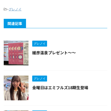
-
グレノイ
関連記事
グレノイ
媛彦温泉プレゼント〜〜
グレノイ
金曜日はエミフルズ18期生登場