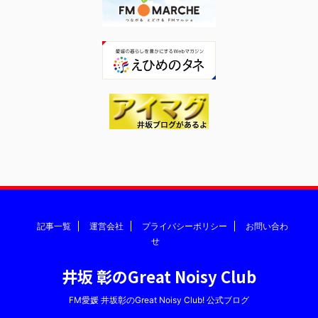
記事一覧
運営会社
プライバシーポリシー
お問い合わ
せ
井坂 彰のGreat Noisy Club
FM愛媛 井坂彰のGreat Noisy Club! 公式ブログ