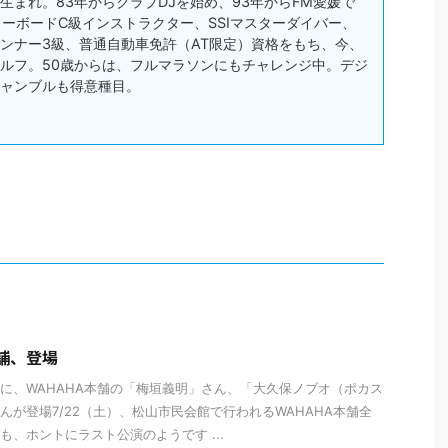
松市生まれ。83年からクラブDJを始め、93年からFM愛媛で
スノーボードC級インストラクター、SSIマスターダイバー、
ンナー3級、普通自動車免許（AT限定）資格をもち、今、
ルフ。50歳からは、フルマラソンにもチャレンジ中。デジ
ャンブルも得意種目。
本舗、登場
に、WAHAHA本舗の「梅垣義明」さん、「大久保ノブオ（ポカス
んが登場7/22（土）、松山市民会館で行われるWAHAHA本舗全
も、ホントにラスト公演のようです ...