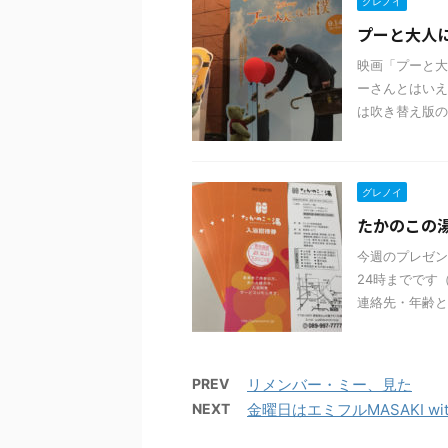
グレノイ
プーと大人
映画「プーと大
ーさんとはいえ
は吹き替え版の
グレノイ
たかのこの
今週のプレゼン
24時までです
連絡先・年齢と
PREV
リメンバー・ミー、見た
NEXT
金曜日はエミフルMASAKI wi