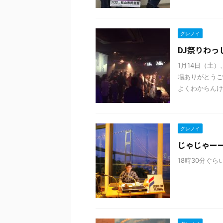
グレノイ
DJ祭りわっ
1月14日（土
場ありがとうご
よくわからんけど
グレノイ
じゃじゃー
18時30分ぐ