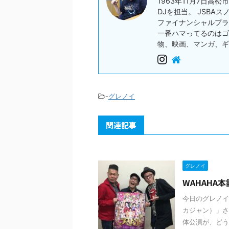
1963年11月7日高
DJを担当。 JSBA
ファイナンシャルプラ
一番ハマってるのはゴ
物、映画、マンガ、ギ
-
グレノイ
関連記事
グレノイ
WAHAHA
今日のグレノイ
カジャン）」さ
体公演が、どう