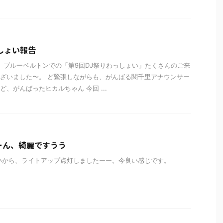
しょい報告
）、ブルーベルトンでの「第9回DJ祭りわっしょい」たくさんのご来
ざいました〜。 ど緊張しながらも、がんばる関千里アナウンサー
、がんばったヒカルちゃん 今回 ...
ーん、綺麗ですうう
らいから、ライトアップ点灯しましたーー。今良い感じです。