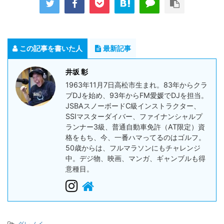
この記事を書いた人
最新記事
井坂 彰
1963年11月7日高松市生まれ。83年からクラ
ブDJを始め、93年からFM愛媛でDJを担当。
JSBAスノーボードC級インストラクター、
SSIマスターダイバー、ファイナンシャルプ
ランナー3級、普通自動車免許（AT限定）資
格をもち、今、一番ハマってるのはゴルフ。
50歳からは、フルマラソンにもチャレンジ
中。デジ物、映画、マンガ、ギャンブルも得
意種目。
-
グレノイ