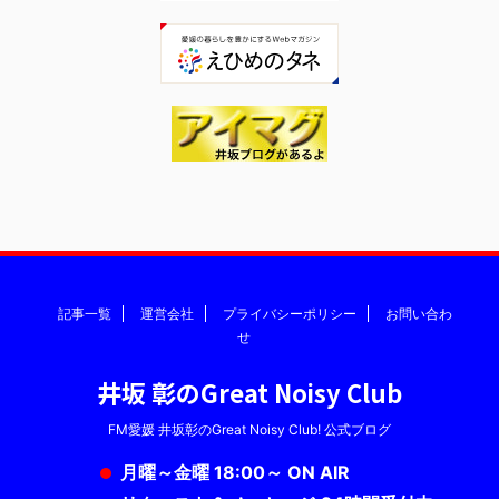
記事一覧
運営会社
プライバシーポリシー
お問い合わ
せ
井坂 彰のGreat Noisy Club
FM愛媛 井坂彰のGreat Noisy Club! 公式ブログ
月曜～金曜 18:00～ ON AIR