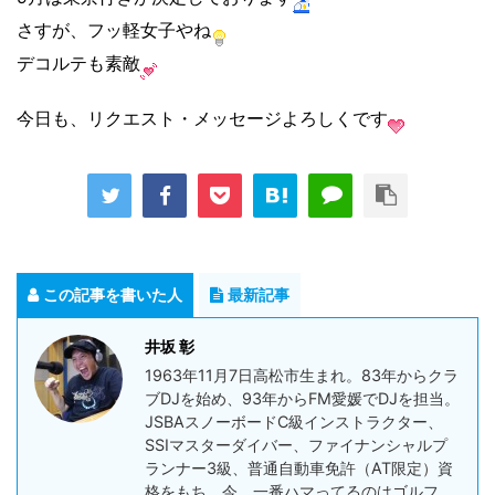
さすが、フッ軽女子やね
デコルテも素敵
今日も、リクエスト・メッセージよろしくです
この記事を書いた人
最新記事
井坂 彰
1963年11月7日高松市生まれ。83年からクラ
ブDJを始め、93年からFM愛媛でDJを担当。
JSBAスノーボードC級インストラクター、
SSIマスターダイバー、ファイナンシャルプ
ランナー3級、普通自動車免許（AT限定）資
格をもち、今、一番ハマってるのはゴルフ。