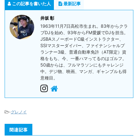
この記事を書いた人
最新記事
井坂 彰
1963年11月7日高松市生まれ。83年からクラ
ブDJを始め、93年からFM愛媛でDJを担当。
JSBAスノーボードC級インストラクター、
SSIマスターダイバー、ファイナンシャルプ
ランナー3級、普通自動車免許（AT限定）資
格をもち、今、一番ハマってるのはゴルフ。
50歳からは、フルマラソンにもチャレンジ
中。デジ物、映画、マンガ、ギャンブルも得
意種目。
-
グレノイ
関連記事