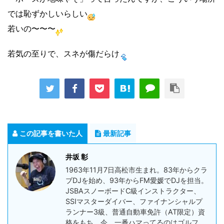
では恥ずかしいらしい
若いの〜〜〜
若気の至りで、スネが傷だらけ
この記事を書いた人
最新記事
井坂 彰
1963年11月7日高松市生まれ。83年からクラ
ブDJを始め、93年からFM愛媛でDJを担当。
JSBAスノーボードC級インストラクター、
SSIマスターダイバー、ファイナンシャルプ
ランナー3級、普通自動車免許（AT限定）資
格をもち、今、一番ハマってるのはゴルフ。