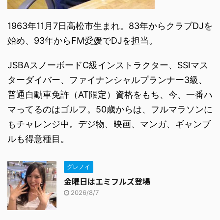
1963年11月7日高松市生まれ。83年からクラブDJを
始め、93年からFM愛媛でDJを担当。
JSBAスノーボードC級インストラクター、SSIマス
ターダイバー、ファイナンシャルプランナー3級、
普通自動車免許（AT限定）資格をもち、今、一番ハ
マってるのはゴルフ。50歳からは、フルマラソンに
もチャレンジ中。デジ物、映画、マンガ、ギャンブ
ルも得意種目。
グレノイ
金曜日はエミフルズ登場
2026/8/7