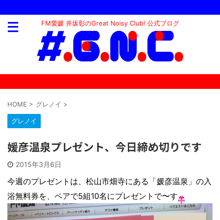
FM愛媛 井坂彰のGreat Noisy Club! 公式ブログ
HOME
>
グレノイ
>
グレノイ
媛彦温泉プレゼント、今日締め切りです
2015年3月6日
今週のプレゼントは、松山市畑寺にある「媛彦温泉」の入
浴無料券を、ペアで5組10名にプレゼントで〜す