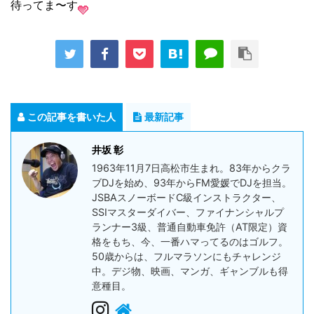
待ってま〜す
この記事を書いた人
最新記事
井坂 彰
1963年11月7日高松市生まれ。83年からクラ
ブDJを始め、93年からFM愛媛でDJを担当。
JSBAスノーボードC級インストラクター、
SSIマスターダイバー、ファイナンシャルプ
ランナー3級、普通自動車免許（AT限定）資
格をもち、今、一番ハマってるのはゴルフ。
50歳からは、フルマラソンにもチャレンジ
中。デジ物、映画、マンガ、ギャンブルも得
意種目。