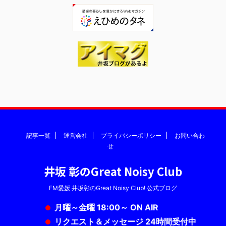
記事一覧
運営会社
プライバシーポリシー
お問い合わ
せ
井坂 彰のGreat Noisy Club
FM愛媛 井坂彰のGreat Noisy Club! 公式ブログ
月曜～金曜 18:00～ ON AIR
リクエスト＆メッセージ 24時間受付中