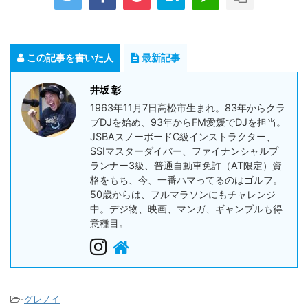
この記事を書いた人
最新記事
井坂 彰
1963年11月7日高松市生まれ。83年からクラ
ブDJを始め、93年からFM愛媛でDJを担当。
JSBAスノーボードC級インストラクター、
SSIマスターダイバー、ファイナンシャルプ
ランナー3級、普通自動車免許（AT限定）資
格をもち、今、一番ハマってるのはゴルフ。
50歳からは、フルマラソンにもチャレンジ
中。デジ物、映画、マンガ、ギャンブルも得
意種目。
-
グレノイ