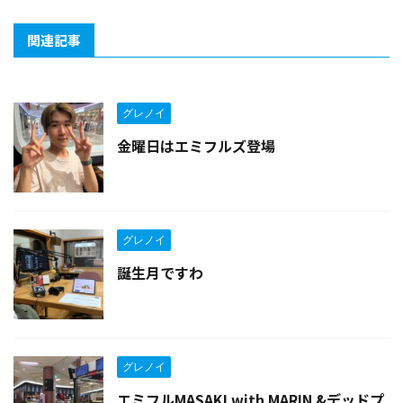
関連記事
グレノイ
金曜日はエミフルズ登場
グレノイ
誕生月ですわ
グレノイ
エミフルMASAKI with MARIN &デッドプ