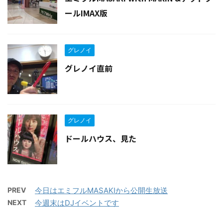
ールIMAX版
グレノイ
グレノイ直前
グレノイ
ドールハウス、見た
PREV
今日はエミフルMASAKIから公開生放送
NEXT
今週末はDJイベントです