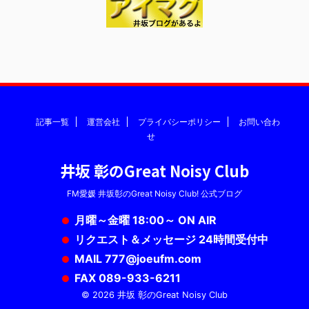
記事一覧
運営会社
プライバシーポリシー
お問い合わ
せ
井坂 彰のGreat Noisy Club
FM愛媛 井坂彰のGreat Noisy Club! 公式ブログ
月曜～金曜 18:00～ ON AIR
リクエスト＆メッセージ 24時間受付中
MAIL 777@joeufm.com
FAX 089-933-6211
© 2026 井坂 彰のGreat Noisy Club