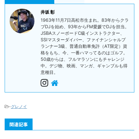
井坂 彰
1963年11月7日高松市生まれ。83年からクラ
ブDJを始め、93年からFM愛媛でDJを担当。
JSBAスノーボードC級インストラクター、
SSIマスターダイバー、ファイナンシャルプ
ランナー3級、普通自動車免許（AT限定）資
格をもち、今、一番ハマってるのはゴルフ。
50歳からは、フルマラソンにもチャレンジ
中。デジ物、映画、マンガ、ギャンブルも得
意種目。
-
グレノイ
関連記事