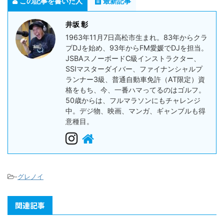
この記事を書いた人
最新記事
井坂 彰
1963年11月7日高松市生まれ。83年からクラ
ブDJを始め、93年からFM愛媛でDJを担当。
JSBAスノーボードC級インストラクター、
SSIマスターダイバー、ファイナンシャルプ
ランナー3級、普通自動車免許（AT限定）資
格をもち、今、一番ハマってるのはゴルフ。
50歳からは、フルマラソンにもチャレンジ
中。デジ物、映画、マンガ、ギャンブルも得
意種目。
-
グレノイ
関連記事