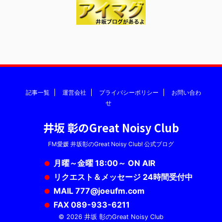
記事一覧
運営会社
プライバシーポリシー
お問い合わ
せ
井坂 彰のGreat Noisy Club
FM愛媛 井坂彰のGreat Noisy Club! 公式ブログ
月曜～金曜 18:00～ ON AIR
リクエスト＆メッセージ 24時間受付中
MAIL 777@joeufm.com
FAX 089-933-6211
© 2026 井坂 彰のGreat Noisy Club