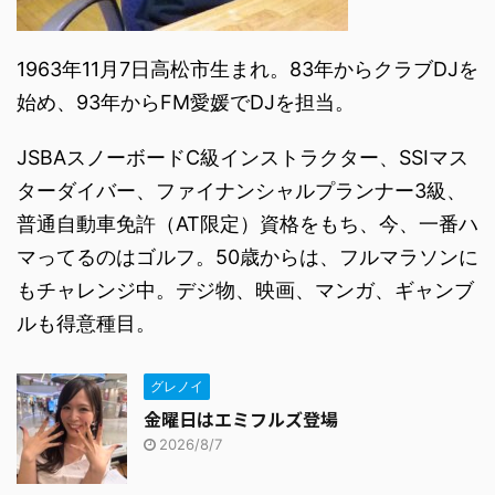
1963年11月7日高松市生まれ。83年からクラブDJを
始め、93年からFM愛媛でDJを担当。
JSBAスノーボードC級インストラクター、SSIマス
ターダイバー、ファイナンシャルプランナー3級、
普通自動車免許（AT限定）資格をもち、今、一番ハ
マってるのはゴルフ。50歳からは、フルマラソンに
もチャレンジ中。デジ物、映画、マンガ、ギャンブ
ルも得意種目。
グレノイ
金曜日はエミフルズ登場
2026/8/7