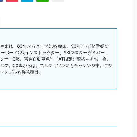
松市生まれ。83年からクラブDJを始め、93年からFM愛媛で
スノーボードC級インストラクター、SSIマスターダイバー、
ンナー3級、普通自動車免許（AT限定）資格をもち、今、
ルフ。50歳からは、フルマラソンにもチャレンジ中。デジ
ャンブルも得意種目。