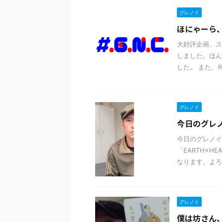
グレノイ
ほにゃーら
大好評企画、ス
しました。ほん
した。 また、
グレノイ
今日のグレ
今日のグレノイ
「EARTH×HE
なります。よ
グレノイ
僕は坊さん