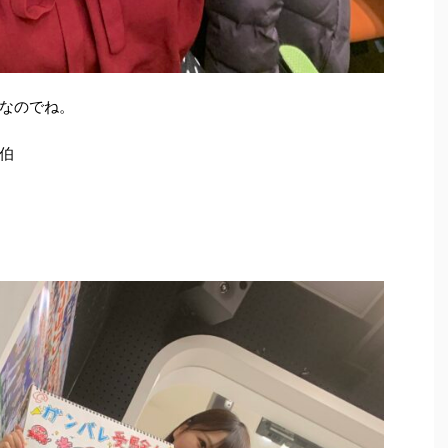
なのでね。
伯