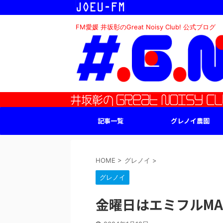
FM愛媛 井坂彰のGreat Noisy Club! 公式ブログ
記事一覧
グレノイ農園
HOME
>
グレノイ
>
グレノイ
金曜日はエミフルMASA