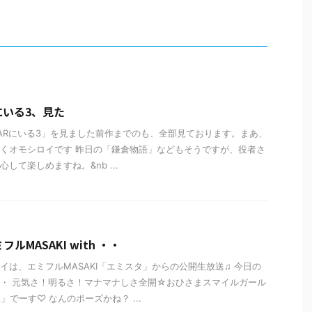
にいる3、見た
ARにいる3」を見ました前作までのも、全部見ております。まあ、
くオモシロイです 昨日の「鎌倉物語」などもそうですが、役者さ
して楽しめますね。&nb ...
ルMASAKI with ・・
イは、エミフルMASAKI「エミスタ」からの公開生放送♫ 今日の
・ 元気さ！明るさ！マナマナしさ全開☆おひさまスマイルガール
」でーす♡ なんのポーズかね？ ...