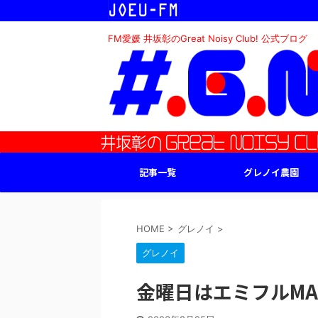
FM愛媛 井坂彰のGreat Noisy Club! 公式ブログ
記事一覧
グレノイ農園
HOME
>
グレノイ
>
グレノイ
金曜日はエミフルMASA