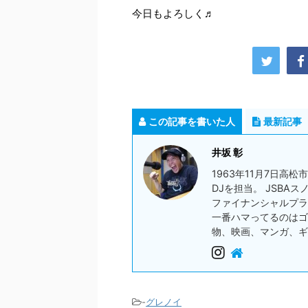
今日もよろしく♬
この記事を書いた人
最新記事
井坂 彰
1963年11月7日高
DJを担当。 JSBA
ファイナンシャルプラ
一番ハマってるのはゴ
物、映画、マンガ、ギ
-
グレノイ