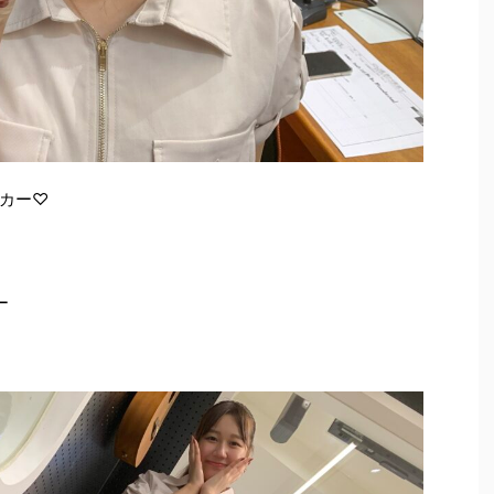
カー♡
ー