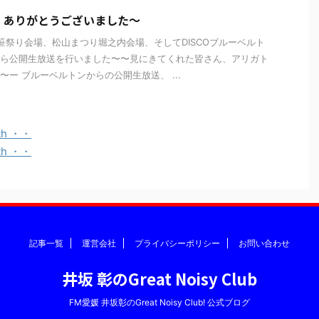
、ありがとうございました〜
笹祭り会場、松山まつり堀之内会場、そしてDISCOブルーベルト
ら公開生放送を行いました〜〜見にきてくれた皆さん、アリガト
〜ー ブルーベルトンからの公開生放送、 ...
h ・・
h ・・
記事一覧
運営会社
プライバシーポリシー
お問い合わせ
井坂 彰のGreat Noisy Club
FM愛媛 井坂彰のGreat Noisy Club! 公式ブログ