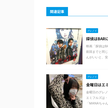
関連記事
グレノイ
探偵はBAR
映画「探偵はB
前回までと同じ
んがいいと、安心
グレノイ
金曜日はエミフ
金曜日のグレノ
エミフルズは・
「MANAちゃん