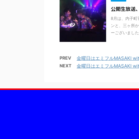
公開生放送
8月は、内子町
ンと、三ヶ所か
ーございました
PREV
金曜日はエミフルMASAKI wit
NEXT
金曜日はエミフルMASAKI wit