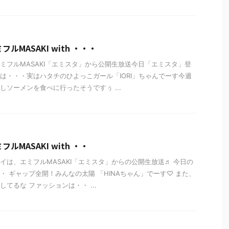
ルMASAKI with ・・・
ミフルMASAKI「エミスタ」から公開生放送今日「エミスタ」登
は・・・実はハタチのひよっこガール「IORI」ちゃんでーす今週
しソーメンを食べに行ったそうですぅ ...
ルMASAKI with ・・
イは、エミフルMASAKI「エミスタ」からの公開生放送♬ 今日の
・ ギャップ全開！みんなの太陽 「HINAちゃん」でーす♡ また、
てるな ファッションは・・ ...