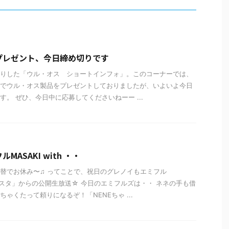
プレゼント、今日締め切りです
りした「ウル・オス ショートインフォ」。このコーナーでは、
でウル・オス製品をプレゼントしておりましたが、いよいよ今日
す。 ぜひ、今日中に応募してくださいねーー ...
MASAKI with ・・
替でお休み〜♫ ってことで、祝日のグレノイもエミフル
エミスタ」からの公開生放送☆ 今日のエミフルズは・・ ネネの手も借
ゃくたって頼りになるぞ！「NENEちゃ ...