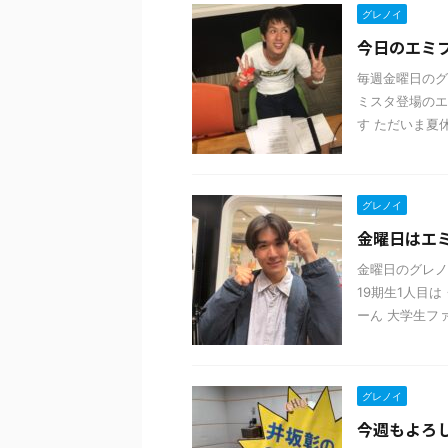
グレノイ
今日のエミフ
毎週金曜日のグ
ミスタ登場のエ
す ただいま夏休
グレノイ
金曜日はエ
金曜日のグレノ
19期生1人目は
ーん 大学生ファ
グレノイ
今週もよろ