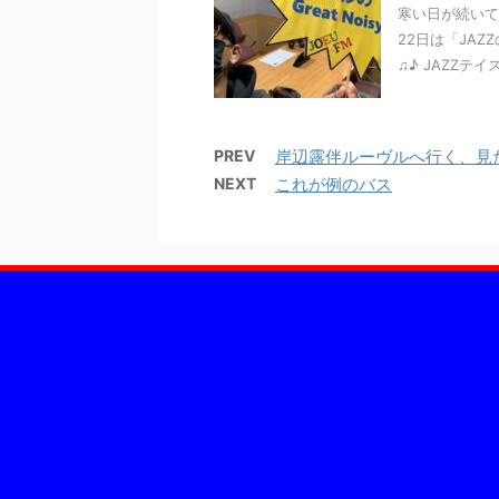
寒い日が続いて
22日は「JA
♫♪ JAZZテイ
PREV
岸辺露伴ルーヴルへ行く、見
NEXT
これが例のバス