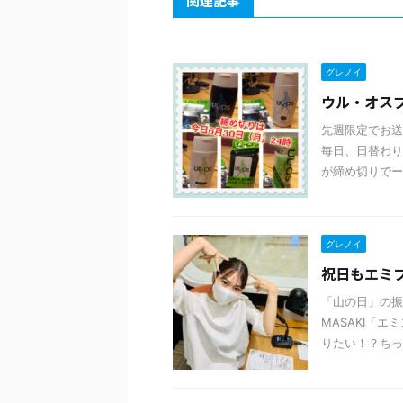
関連記事
グレノイ
ウル・オス
先週限定でお送
毎日、日替わり
が締め切りでー
グレノイ
祝日もエミフル
「山の日」の振
MASAKI「
りたい！？ちっち