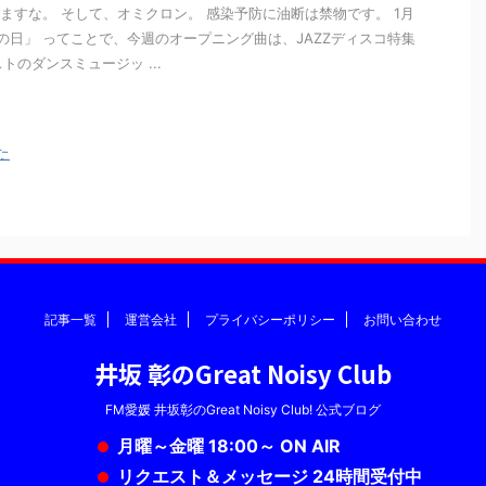
ますな。 そして、オミクロン。 感染予防に油断は禁物です。 1月
ZZの日」 ってことで、今週のオープニング曲は、JAZZディスコ特集
ストのダンスミュージッ ...
た
記事一覧
運営会社
プライバシーポリシー
お問い合わせ
井坂 彰のGreat Noisy Club
FM愛媛 井坂彰のGreat Noisy Club! 公式ブログ
月曜～金曜 18:00～ ON AIR
リクエスト＆メッセージ 24時間受付中