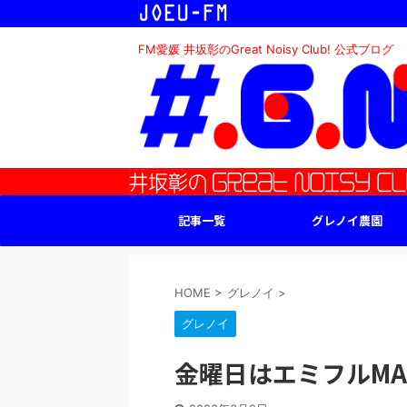
FM愛媛 井坂彰のGreat Noisy Club! 公式ブログ
記事一覧
グレノイ農園
HOME
>
グレノイ
>
グレノイ
金曜日はエミフルMASA