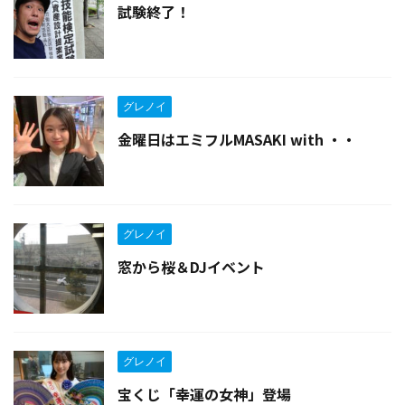
試験終了！
グレノイ
金曜日はエミフルMASAKI with ・・
グレノイ
窓から桜＆DJイベント
グレノイ
宝くじ「幸運の女神」登場