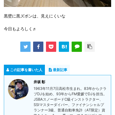
黒壁に黒ズボンは、見えにくいな
今日もよろしく♬
この記事を書いた人
最新記事
井坂 彰
1963年11月7日高松市生まれ。83年からクラ
ブDJを始め、93年からFM愛媛でDJを担当。
JSBAスノーボードC級インストラクター、
SSIマスターダイバー、ファイナンシャルプ
ランナー3級、普通自動車免許（AT限定）資