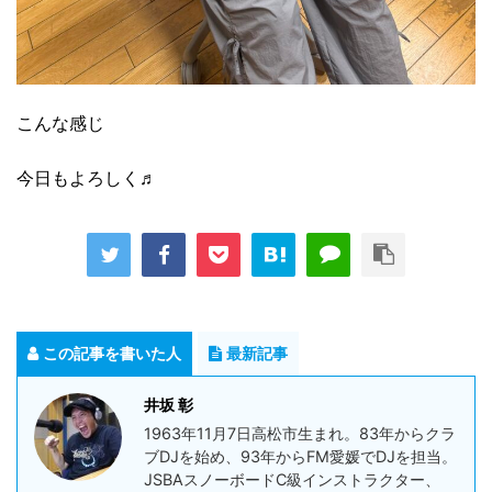
こんな感じ
今日もよろしく♬
この記事を書いた人
最新記事
井坂 彰
1963年11月7日高松市生まれ。83年からクラ
ブDJを始め、93年からFM愛媛でDJを担当。
JSBAスノーボードC級インストラクター、