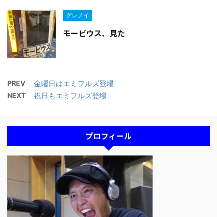
グレノイ
モービウス、見た
PREV
金曜日はエミフルズ登場
NEXT
祝日もエミフルズ登場
プロフィール